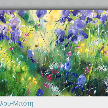
λου-Μπότη