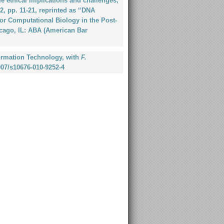
 ethical implications and challenges,
, pp. 11-21, reprinted as “DNA
or Computational Biology in the Post-
cago, IL: ABA (American Bar
formation Technology, with
F.
1007/s10676-010-9252-4