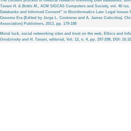
The consent process in medical research involving DNA databanks: some
Tavani H. & Bottis M.
, ACM SIGCAS Computers and Society, vol. 40 iss. 2
Databanks and Informed Consent” in Bioinformatics Law: Legal Issues f
Genome Era (Edited by Jorge L. Contreras and A. James Cuticchia). Chi
Association) Publishers, 2013, pp. 179-188
Moral luck, social networking sites and trust on the web, Ethics and In
Grodzinsky and H. Tavani
, editorial, Vol. 12, n. 4, pp. 297-298, DOI: 10.