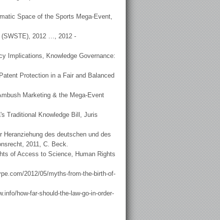
ematic Space of the Sports Mega-Event,
ng (SWSTE), 2012 …, 2012 -
icy Implications, Knowledge Governance:
Patent Protection in a Fair and Balanced
, Ambush Marketing & the Mega-Event
s Traditional Knowledge Bill, Juris
er Heranziehung des deutschen und des
nsrecht, 2011, C. Beck.
ghts of Access to Science, Human Rights
ype.com/2012/05/myths-from-the-birth-of-
w.info/how-far-should-the-law-go-in-order-