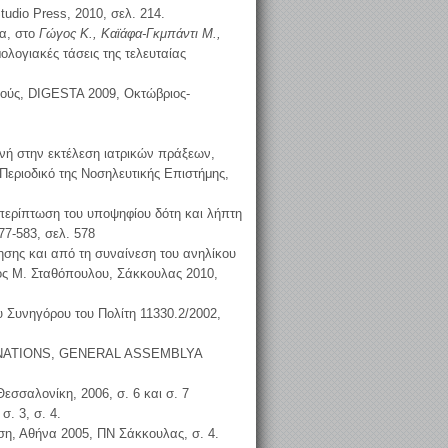
Studio Press, 2010, σελ. 214.
ία, στο
Γώγος Κ., Καϊάφα-Γκμπάντι Μ.,
μολογιακές τάσεις της τελευταίας
νούς, DIGESTA 2009, Οκτώβριος-
ενή στην εκτέλεση ιατρικών πράξεων,
Περιοδικό της Νοσηλευτικής Επιστήμης,
περίπτωση του υποψηφίου δότη και λήπτη
77-583, σελ. 578
ησης και από τη συναίνεση του ανηλίκου
όμος Μ. Σταθόπουλου, Σάκκουλας 2010,
 Συνηγόρου του Πολίτη 11330.2/2002,
NITED NATIONS, GENERAL ASSEMBLYA
εσσαλονίκη, 2006, σ. 6 και σ. 7
. 3, σ. 4.
οση, Αθήνα 2005, ΠΝ Σάκκουλας, σ. 4.