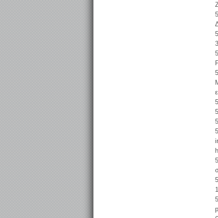
5
5
5
P
5
5
5
5
i
h
5
5
5
p