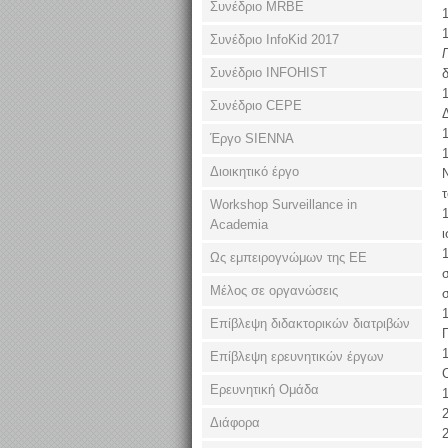
Συνέδριο MRBE
1
1
Συνέδριο InfoKid 2017
Συνέδριο INFOHIST
1
Συνέδριο CEPE
1
Έργο SIENNA
1
Διοικητικό έργο
τ
Workshop Surveillance in
1
Academia
1
Ως εμπειρογνώμων της ΕΕ
Μέλος σε οργανώσεις
Επίβλεψη διδακτορικών διατριβών
Επίβλεψη ερευνητικών έργων
C
Ερευνητική Ομάδα
1
2
Διάφορα
2