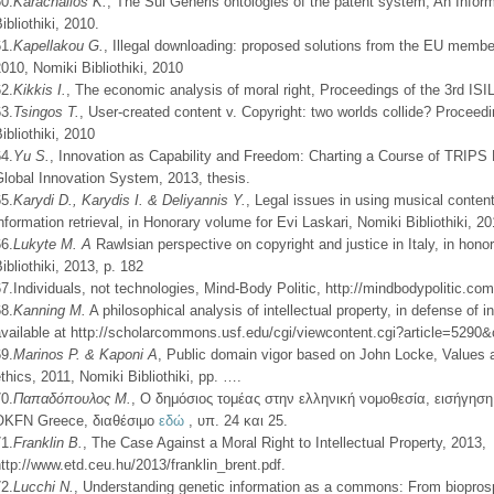
0.
Karachalios K.
, The Sui Generis ontologies of the patent system, An Inform
ibliothiki, 2010.
1.
Kapellakou G.
, Illegal downloading: proposed solutions from the EU membe
010, Nomiki Bibliothiki, 2010
2.
Κikkis I.
, The economic analysis of moral right, Proceedings of the 3rd ISIL
3.
Tsingos T.
, User-created content v. Copyright: two worlds collide? Proceed
ibliothiki, 2010
4.
Yu S.
, Innovation as Capability and Freedom: Charting a Course of TRIPS 
lobal Innovation System, 2013, thesis.
5.
Karydi D., Karydis I. & Deliyannis Y.
, Legal issues in using musical conten
nformation retrieval, in Honorary volume for Evi Laskari, Nomiki Bibliothiki, 20
6.
Lukyte M. A
Rawlsian perspective on copyright and justice in Italy, in hono
ibliothiki, 2013, p. 182
7.Ιndividuals, not technologies, Mind-Body Politic, http://mindbodypolitic.co
8.
Kanning M.
A philosophical analysis of intellectual property, in defense of 
vailable at http://scholarcommons.usf.edu/cgi/viewcontent.cgi?article=5290
9.
Μarinos P. & Kaponi A
, Public domain vigor based on John Locke, Values 
thics, 2011, Nomiki Bibliothiki, pp. ….
0.
Παπαδόπουλος Μ.
, Ο δημόσιος τομέας στην ελληνική νομοθεσία, εισήγηση
ΟΚFN Greece, διαθέσιμο
εδώ
, υπ. 24 και 25.
1.
Franklin B.
, The Case Against a Moral Right to Intellectual Property, 2013,
ttp://www.etd.ceu.hu/2013/franklin_brent.pdf.
2.
Lucchi N.
, Understanding genetic information as a commons: From bioprosp