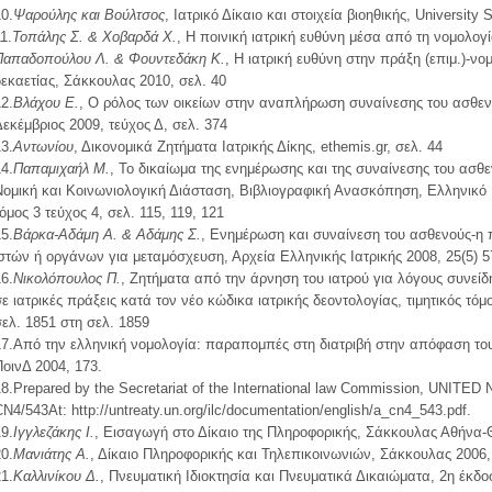
0.
Ψαρούλης και Βούλτσος
, Ιατρικό Δίκαιο και στοιχεία βιοηθικής, University 
1.
Τοπάλης Σ. & Χοβαρδά Χ.
, Η ποινική ιατρική ευθύνη μέσα από τη νομολογ
Παπαδοπούλου Λ. & Φουντεδάκη Κ.
, Η ιατρική ευθύνη στην πράξη (επιμ.)-νο
δεκαετίας, Σάκκουλας 2010, σελ. 40
2.
Bλάχου Ε.
, Ο ρόλος των οικείων στην αναπλήρωση συναίνεσης του ασθε
Δεκέμβριος 2009, τεύχος Δ, σελ. 374
3.
Αντωνίου
, Δικονομικά Ζητήματα Ιατρικής Δίκης, ethemis.gr, σελ. 44
4.
Παπαμιχαήλ Μ.
, Το δικαίωμα της ενημέρωσης και της συναίνεσης του ασθ
Νομική και Κοινωνιολογική Διάσταση, Βιβλιογραφική Ανασκόπηση, Ελληνικό 
όμος 3 τεύχος 4, σελ. 115, 119, 121
5.
Βάρκα-Αδάμη Α. & Αδάμης Σ.
, Ενημέρωση και συναίνεση του ασθενούς-η 
ιστών ή οργάνων για μεταμόσχευση, Αρχεία Ελληνικής Ιατρικής 2008, 25(5) 5
6.
Nικολόπουλος Π.
, Ζητήματα από την άρνηση του ιατρού για λόγους συνείδ
σε ιατρικές πράξεις κατά τον νέο κώδικα ιατρικής δεοντολογίας, τιμητικός τ
σελ. 1851 στη σελ. 1859
17.Από την ελληνική νομολογία: παραπομπές στη διατριβή στην απόφαση του
ΠοινΔ 2004, 173.
18.Prepared by the Secretariat of the International law Commission, U
N4/543At: http://untreaty.un.org/ilc/documentation/english/a_cn4_543.pdf.
9.
Ιγγλεζάκης Ι.
, Εισαγωγή στο Δίκαιο της Πληροφορικής, Σάκκουλας Αθήνα-Θ
0.
Μανιάτης Α.
, Δίκαιο Πληροφορικής και Τηλεπικοινωνιών, Σάκκουλας 2006, σ
1.
Καλλινίκου Δ.
, Πνευματική Ιδιοκτησία και Πνευματικά Δικαιώματα, 2η έκδ