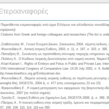
Ετεροαναφορές
* Παρατίθενται ετεροαναφορές από έργα Eλλήνων και αλλοδαπών συναδέλ
ενημέρωση)
.
 Citations from Greek and foreign colleagues and researchers
(The list is und
.
Σταθόπουλος Μ.
, Γενικό Ενοχικό Δίκαιο, Σάκκουλας 2004, πέμπτη έκδοση, 
.
Φουντεδάκη Κ.
, Αστική Ιατρική Ευθύνη, 2003, σ. 11, σ. 187, σ. 203, σ. 395.
.
Παπαζήση Θ.
, Συναίνεση ως προϋπόθεση σύννομης παροχής υπηρεσιών υγ
.
Πελλένη Α.
, Ο Kώδικας Ιατρικής Δεοντολογίας από νομική σκοπιά, Νομικό 
.
Kriari-Katrani I.
, Rights of Embryo and Fetus in Public and Private Law, Int
VIth International Congress of Comparative Law- 14-20 July 2002, σ. 9, διαθ
ttp://www.bioethics.org.gr/Embryokriari.doc.
.
Φουντεδάκη Κ.
, Θέματα αστικής ιατρικής ευθύνης σε περίπτωση γέννησης
wrongful life), DIGESTA, 2004 Δ, σ. 477 (στις υποσημειώσεις 22 και 23)
.
Φραγκουδάκη E.
, Η νομική μεταχείριση των εφαρμογών της βιογενετικής-ιδ
Σάκκουλας, 2007 (σε πολλά σημεία).
.
Tρούλη Ε.
, Ιατρική Ευθύνη για ζημιογόνο ζωή, DIGESTA 2008, Δ, σ. 389, 3
.
Πλεύρης Α.
, H ποινική ευθύνη στην ιατρική πράξη, έρευνα και πειραματισμ
07, 108, 109, 110, 114, 116 και 300.