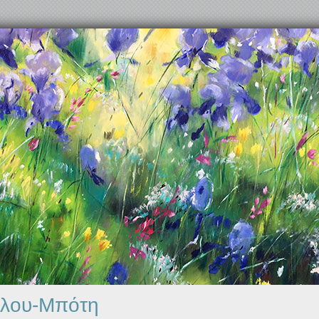
λου-Μπότη