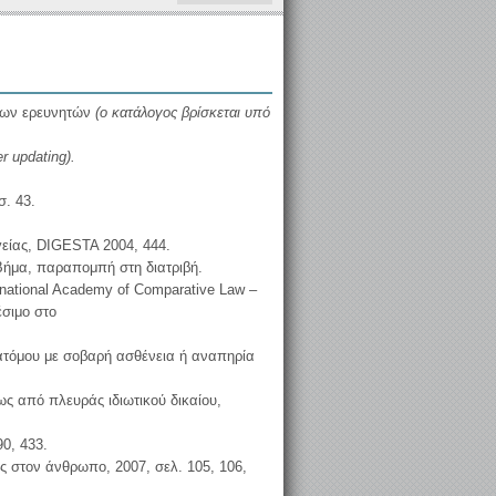
φων ερευνητών
(ο κατάλογος βρίσκεται υπό
er updating).
σ. 43.
είας, DIGESTA 2004, 444.
Βήμα, παραπομπή στη διατριβή.
ernational Academy of Comparative Law –
έσιμο στο
 ατόμου με σοβαρή ασθένεια ή αναπηρία
ίως από πλευράς ιδιωτικού δικαίου,
90, 433.
ός στον άνθρωπο, 2007, σελ. 105, 106,