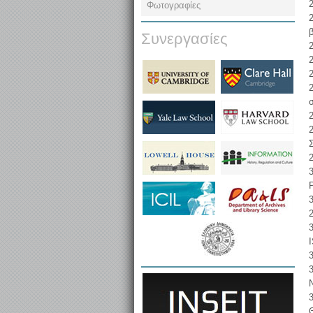
2
Φωτογραφίες
2
Συνεργασίες
2
2
2
σ
2
2
2
3
P
3
3
3
3
3