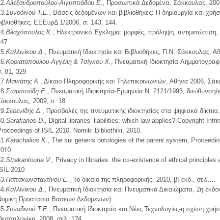
2.
Αλεξανδροπούλου-Αιγυπτιάδου Ε.
, Προσωπικά Δεδομένα, Σάκκουλας, 2007,
3.
Συνοδινού Τ.Ε.
, Βάσεις δεδομένων και βιβλιοθήκες: Η δημιουργία και χρ
βιβλιοθήκες, ΕΕΕυρΔ 1/2006, σ. 143, 144.
4.
Βλαχόπουλος Κ.
, Ηλεκτρονικό Έγκλημα: μορφές, πρόληψη, αντιμετώπιση, 
247.
5.
Καλλινίκου Δ.
, Πνευματική Ιδιοκτησία και Βιβλιοθήκες, Π.Ν. Σάκκουλας, Αθ
6.
Κοριατοπούλου-Αγγέλη & Τσίγκου Χ.
, Πνευματική Ιδιοκτησία-Λημματογραφ
. 81, 329
7.
Μανιάτης Α.
, Δίκαιο Πληροφορικής και Τηλεπικοινωνιών, Αθήνα 2006, Σάκκο
8.
Σταματούδη Ε.
, Πνευματική Ιδιοκτησία-Ερμηνεία Ν. 2121/1993, διεύθυνση/
Σάκκουλας, 2009, σ. 18
9.
Σερενίδης Δ.
, Προσβολές της πνευματικής ιδιοκτησίας στα ψηφιακά δίκτυα,
0.
Sarafianos D.
, Digital libraries’ liabilities: which law applies? Copyright 
roceedings of ISIL 2010, Nomiki Βibliothiki, 2010.
1.
Karachalios K.
, The sui generis ontologies of the patent system, Proceeding
2010.
2.
Strakantouna V.
, Privacy in libraries: the co-existence of ethical principles
ISIL 2010
3.
Παπακωνσταντίνου Ε.
, To δίκαιο της πληροφορικής, 2010, β! εκδ., σελ….
4.
Καλλινίκου Δ.
, Πνευματική Ιδιοκτησία και Πνευματικά Δικαιώματα, 2η έκδ
Νομικη Προστασια Βασεων Δεδομενων)
5.
Συνοδινού Τ.Ε.
, Πνευματική Ιδιοκτησία και Νέες Τεχνολογίες-η σχέση χρή
Θεσσαλονίκη, 2008, σελ. 124