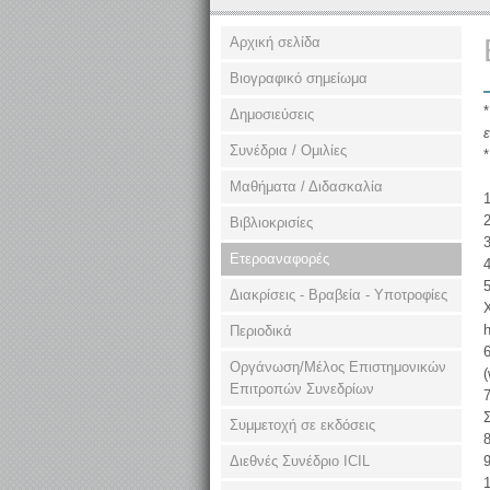
Αρχική σελίδα
Βιογραφικό σημείωμα
Δημοσιεύσεις
Συνέδρια / Ομιλίες
*
Μαθήματα / Διδασκαλία
1
2
Βιβλιοκρισίες
3
Ετεροαναφορές
4
5
Διακρίσεις - Βραβεία - Υποτροφίες
X
h
Περιοδικά
6
Οργάνωση/Μέλος Επιστημονικών
(
Επιτροπών Συνεδρίων
7
Συμμετοχή σε εκδόσεις
8
9
Διεθνές Συνέδριο ΙCIL
1