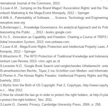
nternational Journal of the Commons, 2013.
3.
Louw A.M.
, 'Jumping on the Brand Wagon':'Association Rights' and the Th
Ambush Marketing & the Mega-Event Monopoly, 2012 – Springer
4.
Wilk A.
, Patentability of Software, … Science, Technology and Engineeri
eeexplore.ieee.org
5.
Burlamaqui L.
, Knowledge Governance: An analytical Approach and its Pol
Reasserting the Public …, 2012 - books.google.com
6.
Yu S.
, Innovation as Capability and Freedom: Charting a Course of TRIPS 
Global Innovation System, 2013 -ruor.uottawa.com.
7.
Louw A.M.
, Mega-Event Rights Protection and Intellectual Property Laws
Monopoly, 2012 – Springer
8.
Wirastomo R.
, The WTO Protection of Traditional Knowledge and Indonesia'
Gentium Law Review, 2013- cimc.ugm.ac.id
9.
Leventer N.O.
, Google Book Search und vergleichendes Urheberrecht: unt
US-amerikanischen Rechts, Τόμος 2 του Schriften zum Medien- und Informatio
0.
Plomer A.
,Τhe Human Rights Paradox: Intellectual Property Rights and Ri
uarterly, 2013
1.Myths from the Birth of US Copyright: Part 2, Copyhype, http://www.copyh
s-c... May 2012.
2.How far should the law go in order to protect the right holders, at http://cyla
o-protect-the-right-holders/, Nov. 2011.
3.
Laurie G.
, Genetic Privacy, Cambridge University Press, 2004, σ. 258.