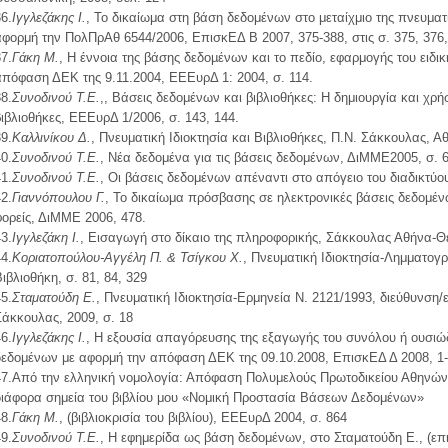
6.
Ιγγλεζάκης Ι.
, Το δικαίωμα στη βάση δεδομένων στο μεταίχμιο της πνευματι
αφορμή την ΠολΠρΑθ 6544/2006, ΕπισκΕΔ Β 2007, 375-388, στις σ. 375, 376,
7.
Γάκη Μ.
, H έννοια της βάσης δεδοµένων και το πεδίο, εφαρμογής του ειδι
απόφαση ΔΕΚ της 9.11.2004, ΕΕΕυρΔ 1: 2004, σ. 114.
8.
Συνοδινού Τ.Ε.
,, Βάσεις δεδομένων και βιβλιοθήκες: Η δημιουργία και χ
βιβλιοθήκες, ΕΕΕυρΔ 1/2006, σ. 143, 144.
9.
Καλλινίκου Δ.
, Πνευματική Ιδιοκτησία και Βιβλιοθήκες, Π.Ν. Σάκκουλας, Αθ
0.
Συνοδινού Τ.Ε.
, Νέα δεδομένα για τις βάσεις δεδομένων, ΔιΜΜΕ2005, σ. 6
1.
Συνοδινού Τ.Ε.
, Οι βάσεις δεδομένων απέναντι στο απόγειο του διαδικτύο
2.
Γιαννόπουλου Γ.
, Το δικαίωμα πρόσβασης σε ηλεκτρονικές βάσεις δεδομέ
φορείς, ΔιΜΜΕ 2006, 478.
3.
Ιγγλεζάκη Ι.
, Εισαγωγή στο δίκαιο της πληροφορικής, Σάκκουλας Αθήνα-Θεσ
4.
Κοριατοπούλου-Αγγέλη Π. & Τσίγκου Χ.
, Πνευματική Ιδιοκτησία-Λημματογ
ιβλιοθήκη, σ. 81, 84, 329
5.
Σταματούδη Ε.
, Πνευματική Ιδιοκτησία-Ερμηνεία Ν. 2121/1993, διεύθυνση/
Σάκκουλας, 2009, σ. 18
6.
Ιγγλεζάκης Ι.
, Η εξουσία απαγόρευσης της εξαγωγής του συνόλου ή ουσιώ
δεδομένων με αφορμή την απόφαση ΔΕΚ της 09.10.2008, ΕπισκΕΔ Δ 2008, 1-15
47.Aπό την ελληνική νομολογία: Απόφαση Πολυμελούς Πρωτοδικείου Αθηνών
διάφορα σημεία του βιβλίου μου «Νομική Προστασία Βάσεων Δεδομένων»
8.
Γάκη Μ.
, (βιβλιοκρισία του βιβλίου), ΕΕΕυρΔ 2004, σ. 864
9.
Συνοδινού Τ.Ε.
, Η εφημερίδα ως βάση δεδομένων, στο Σταματούδη Ε., (επ