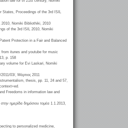
ation law for th 21st century, Nomiki
r States, Proceedings of the 3rd ISIL
 2010, Nomiki Bibliothiki, 2010
ings of the 3rd ISIL 2010, Nomiki
Patent Protection in a Fair and Balanced
t from itunes and youtube for music
13, p. 158
rary volume for Evi Laskari, Nomiki
m/2011/03/, Μάρτιος 2011
instrumentalism, thesis, pp. 11, 24 and 57,
&context=ed.
and Freedoms in information law and
 στην ημερίδα δημόσιου τομέα 1.1.2013,
ecting to personalized medicine,