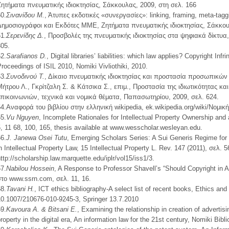
Ζητήματα πνευματικής ιδιοκτησίας, Σάκκουλας, 2009, στη σελ. 166
0.
Σινανίδου Μ.
, Άτυπες εκδοτικές «συνεργασίες»: linking, framing, meta-tagg
Δημοσιογράφοι και Εκδότες ΜΜΕ, Ζητήματα πνευματικής ιδιοκτησίας, Σάκκου
1.
Σερενίδης Δ.
, Προσβολές της πνευματικής ιδιοκτησίας στα ψηφιακά δίκτυα,
305.
2.
Sarafianos D.
, Digital libraries’ liabilities: which law applies? Copyright 
roceedings of ISIL 2010, Nomiki Vivliothiki, 2010.
3.
Συνοδινού Τ.
, Δίκαιο πνευματικής ιδιοκτησίας και προστασία προσωπικώ
Μήτρου Λ., Γκρίτζαλη Σ. & Κάτσικα Σ., επιμ., Προστασία της ιδιωτικότητας κα
επικοινωνιών, τεχνικά και νομικά θέματα, Παπασωτηρίου, 2009, σελ. 624.
54.Αναφορά του βιβλίου στην ελληνική wikipedia, ek.wikipedia.org/wiki/Ν
5.
Vu Nguyen
, Incomplete Rationales for Intellectual Property Ownership and 
, 11 68, 100, 165, thesis available at www.wesscholar.wesleyan.edu.
6.
J. Janewa Osei Tutu
, Emerging Scholars Series: A Sui Generis Regime for 
n Intellectual Property Law, 15 Intellectual Property L. Rev. 147 (2011), σελ. 
ttp://scholarship.law.marquette.edu/iplr/vol15/iss1/3.
7.
Nabilou Hossein
, A Response to Professor Shavell’s “Should Copyright in
στο www.ssrn.com, σελ. 11, 16.
8.
Tavani H.
, ICT ethics bibliography-A select list of recent books, Ethics an
10.1007/210676-010-9245-3, Springer 13.7.2010
9.
Kavoura Α. & Bitsani Ε.
, Examining the relationship in creation of advertis
roperty in the digital era, An information law for the 21st century, Nomiki Biblio