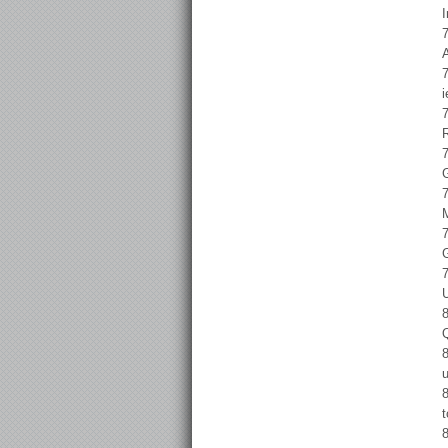
I
7
7
i
7
7
7
7
7
8
Q
8
u
8
t
8