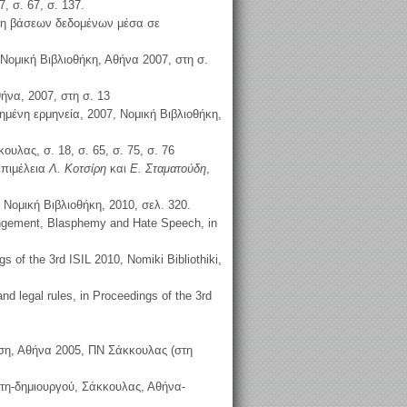
 σ. 67, σ. 137.
ήση βάσεων δεδομένων μέσα σε
Νομική Βιβλιοθήκη, Αθήνα 2007, στη σ.
ήνα, 2007, στη σ. 13
ημένη ερμηνεία, 2007, Νομική Βιβλιοθήκη,
υλας, σ. 18, σ. 65, σ. 75, σ. 76
επιμέλεια
Λ. Κοτσίρη
και
Ε. Σταματούδη
,
 Νομική Βιβλιοθήκη, 2010, σελ. 320.
Infringement, Blasphemy and Hate Speech, in
s of the 3rd ISIL 2010, Nomiki Bibliothiki,
 and legal rules, in Proceedings of the 3rd
οση, Αθήνα 2005, ΠΝ Σάκκουλας (στη
στη-δημιουργού, Σάκκουλας, Αθήνα-