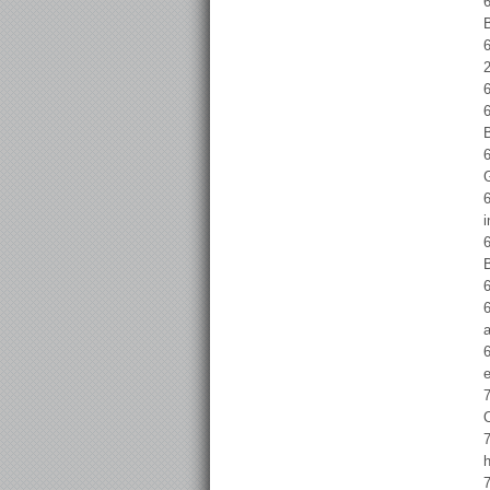
6
B
6
2
6
6
B
6
G
6
i
6
B
6
6
a
6
e
7
7
h
7